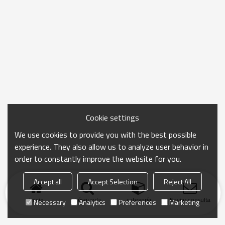
Cookie settings
We use cookies to provide you with the best possible
experience. They also allow us to analyze user behavior in
order to constantly improve the website for you.
Accept all
Accept Selection
Reject All
Inicio
búsqueda
categoría
Enviar consulta
Necessary
Analytics
Preferences
Marketing