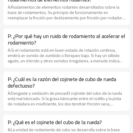
relativamente insensible a las fluctuaciones de carga, velocidad y
velocidad de funcionamiento.
A:Rodamientos de elementos rodantes desarrollados sobre la
base de rodamientos. Su principio de funcionamiento es
reemplazar la fricción por deslizamiento por fricción por rodadura.
Generalmente se compone de dos casquillos, un conjunto de
elementos rodantes y una jaula. Se trata de piezas mecánicas
básicas altamente versátiles, estandarizadas y serializadas.
P: ¿Por qué hay un ruido de rodamiento al acelerar el
rodamiento?
A:Si el rodamiento está en buen estado de rotación continua,
emitirá un sonido de zumbido o lloriqueo bajo. Si hay un silbido
agudo, un chirrido y otros sonidos irregulares, a menudo indica
que el rodamiento está en malas condiciones de rotación
continua. El chirrido agudo puede deberse a una lubricación
inadecuada. La holgura inadecuada de los cojinetes también
P: ¿Cuál es la razón del cojinete de cubo de rueda
puede causar ruido metálico.Las abolladuras en la pista del anillo
defectuoso?
exterior del rodamiento causarán vibraciones y producirán un
sonido suave y nítido.Si hay ruido intermitente, significa que las
A:Desgaste y oxidación de piezasEl cojinete del cubo de la rueda
partes rodantes pueden estar dañadas. Este sonido se produce
está mal lubricado. Si la grasa lubricante entre el rodillo y la pista
cuando se da la vuelta a la superficie dañada y, si hay
de rodadura es insuficiente, los dos tendrán fricción seca,
contaminantes en el rodamiento, a menudo provocará un silbido.
resultando en un ruido anormal de fricción del metal.
Los daños graves en los cojinetes producirán ruidos irregulares y
fuertes.Si es causado por golpes durante la instalación, también
P: ¿Qué es el cojinete del cubo de la rueda?
se generará ruido, y este ruido variará con la velocidad del
A:La unidad de rodamiento de cubo se desarrolla sobre la base
rodamiento.