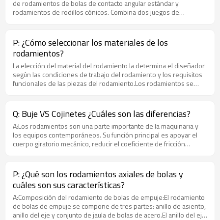
de rodamientos de bolas de contacto angular estándar y
rodamientos de rodillos cónicos. Combina dos juegos de
rodamientos en su conjunto. Tiene un buen rendimiento de
montaje, puede omitir el ajuste de holgura, peso ligero, estructura
compacta y capacidad de carga. Los cojinetes grandes y sellados
P: ¿Cómo seleccionar los materiales de los
se pueden precargar con grasa, omitir los sellos externos del
rodamientos?
cubo de la rueda y no requieren mantenimiento. Han sido
ampliamente utilizados en automóviles y existe una tendencia a
La elección del material del rodamiento la determina el diseñador
expandir gradualmente sus aplicaciones en camiones.
según las condiciones de trabajo del rodamiento y los requisitos
funcionales de las piezas del rodamiento.Los rodamientos se
componen principalmente de anillos, elementos rodantes, jaulas
y otras partes. Los materiales de las piezas se pueden dividir en:
(1) Materiales de casquillos y elementos rodantes;(2) Material de
Q: Buje VS Cojinetes ¿Cuáles son las diferencias?
la jaula;(3) Otras partes como remaches, guardapolvo, anillo de
A:Los rodamientos son una parte importante de la maquinaria y
sellado y otros materiales.Hay muchos tipos de materiales
los equipos contemporáneos. Su función principal es apoyar el
utilizados en las piezas anteriores y, debido a sus diferentes
cuerpo giratorio mecánico, reducir el coeficiente de fricción
propiedades físicas, químicas y mecánicas, cada uno tiene
durante su movimiento y asegurar su precisión de rotación. Según
diferentes características para cumplir con los requisitos de
las diferentes propiedades de fricción de los elementos móviles,
trabajo en diversas condiciones y entornos de trabajo. La
los rodamientos se pueden dividir en rodamientos y rodamientos
selección del material del rodamiento está directamente
P: ¿Qué son los rodamientos axiales de bolas y
deslizantes. Entre ellos, los rodamientos se han estandarizado y
relacionada con si puede cumplir con los requisitos de
cuáles son sus características?
serializado, pero en comparación con los rodamientos
funcionamiento y uso del mecanismo, y tiene una influencia
deslizantes, sus dimensiones radiales, vibración y ruido son
A:Composición del rodamiento de bolas de empuje:El rodamiento
decisiva en el rendimiento de trabajo y la vida de fatiga del
mayores y el precio es más alto.El casquillo como junta en el
de bolas de empuje se compone de tres partes: anillo de asiento,
rodamiento. Generalmente, cuando el material se selecciona
campo de las aplicaciones de válvulas, el casquillo está dentro de
anillo del eje y conjunto de jaula de bolas de acero.El anillo del eje
correctamente, siempre que el ajuste, la instalación, la lubricación