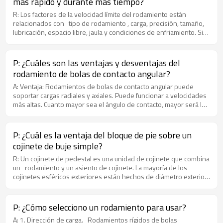
más rápido y durante más tiempo?
R: Los factores de la velocidad límite del rodamiento están
relacionados con tipo de rodamiento , carga, precisión, tamaño,
lubricación, espacio libre, jaula y condiciones de enfriamiento. Sin
embargo, el factor más importante es la temperatura de trabajo o
el lubricante permitido por el material del rodamiento. . Las
velocidades límite de varios tipos de rodamientos se enumeran
P: ¿Cuáles son las ventajas y desventajas del
en la tabla de tamaño y rendimiento de rodamientos del "Catálogo
rodamiento de bolas de contacto angular?
de productos de rodamientos". Se determinan en las condiciones
de lubricación con aceite y lubricación con grasa, respectivamente,
A: Ventaja: Rodamientos de bolas de contacto angular puede
y su ámbito de aplicación es: 1. Cojinetes de tolerancia de nivel
soportar cargas radiales y axiales. Puede funcionar a velocidades
estándar (G) 2. Los cojinetes radiales solo soportan cargas
más altas. Cuanto mayor sea el ángulo de contacto, mayor será la
radiales, los cojinetes de empuje solo soportan cargas axiales 3. P
capacidad de carga axial. El ángulo de contacto es el ángulo entre
es menor o igual a 0.1C (C es la capacidad de carga dinámica
la línea de contacto de la bola y la pista de rodadura en el plano
básica del rodamiento) 4. Eje rígido y asiento del cojinete
radial y la línea vertical del eje del rodamiento. Los rodamientos
P: ¿Cuál es la ventaja del bloque de pie sobre un
de alta precisión y alta velocidad suelen tener un ángulo de
cojinete de buje simple?
contacto de 15 grados. Bajo la acción de la fuerza axial, el ángulo
de contacto aumentará. Los rodamientos de bolas de contacto
R: Un cojinete de pedestal es una unidad de cojinete que combina
angular se dividen en rodamientos de bolas de contacto angular
un rodamiento y un asiento de cojinete. La mayoría de los
de dos hileras y rodamientos de bolas de contacto angular de una
cojinetes esféricos exteriores están hechos de diámetro exterior
hilera. Desventajas: La inclinación entre los anillos interior y
esférico y se instalan junto con asientos de cojinetes importados
exterior de los rodamientos de bolas de contacto angular de
con orificios interiores esféricos. Tienen varias formas
doble hilera es limitada. El ángulo de inclinación permitido
estructurales, buena versatilidad e intercambiabilidad. La
P: ¿Cómo selecciono un rodamiento para usar?
depende del juego interno del rodamiento, el tamaño del
flexibilidad de uso del buje es relativamente alta y también puede
A: 1. Dirección de carga. Rodamientos rígidos de bolas
rodamiento, el diseño interno y las fuerzas y momentos que
desempeñar muchas funciones. En resumen, el cojinete de buje