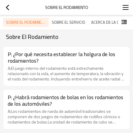
SOBRE EL RODAMIENTO
SOBRE EL RODAMIENTO
SOBRE EL SERVICIO
ACERCA DE LA COMPAÑÍA
Sobre El Rodamiento
P: ¿Por qué necesita establecer la holgura de los
rodamientos?
A:El juego interno del rodamiento está estrechamente
relacionado con la vida, el aumento de temperatura, la vibración y
el ruido del rodamiento. Incluyendo entrehierro de aceite radial y
entrehierro de aceite axial. El juego radial de aceite se divide en
cinco grupos de 2, 0, 3, 4 y 5. El grupo 0 es el juego básico y su
valor aumenta secuencialmente.
P: ¿Habrá rodamientos de bolas en los rodamientos
de los automóviles?
A:Los rodamientos de rueda de automóvil tradicionales se
componen de dos juegos de rodamientos de rodillos cónicos o
rodamientos de bolas.La unidad de rodamiento de cubo se
desarrolla sobre la base de rodamientos de bolas de contacto
angular estándar y rodamientos de rodillos cónicos. Combina dos