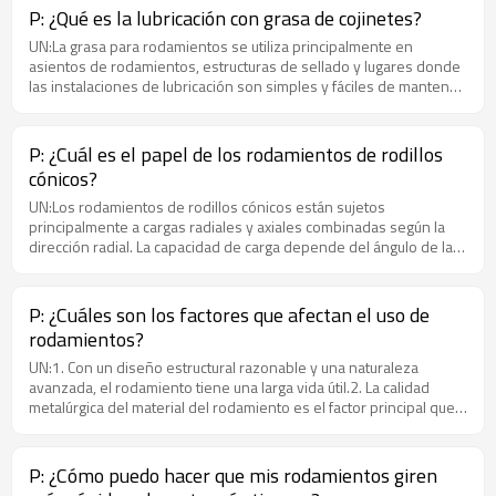
ampliamente en rodamientos autoalineables y rodamientos de
P: ¿Qué es la lubricación con grasa de cojinetes?
rodillos cilíndricos.2. Verifique con un indicador de cuadrante,
UN:La grasa para rodamientos se utiliza principalmente en
primero ajuste el indicador de cuadrante a cero y luego levante el
asientos de rodamientos, estructuras de sellado y lugares donde
anillo exterior del rodamiento. La lectura del indicador de
las instalaciones de lubricación son simples y fáciles de mantener.
cuadrante es el juego radial del rodamiento.
Hasta cierto punto, puede prevenir la intrusión de agua, gas, polvo
y otras impurezas. Está hecho de aceite base, espesante y
aditivos en un lubricante semisólido.Entre ellos, el aceite base es
P: ¿Cuál es el papel de los rodamientos de rodillos
un aceite sintético como el aceite mineral, que tiene
cónicos?
principalmente un efecto lubricante; los espesantes juegan un
papel importante en las características de temperatura y
UN:Los rodamientos de rodillos cónicos están sujetos
resistencia al agua del lubricante; los aditivos juegan un papel en
principalmente a cargas radiales y axiales combinadas según la
la mejora de las propiedades antioxidantes y antioxidantes del
dirección radial. La capacidad de carga depende del ángulo de la
lubricante.
pista de rodadura del anillo exterior, cuanto mayor es el ángulo,
mayor es la capacidad de carga.Este tipo de rodamiento es un
rodamiento separable, que se divide en rodamientos de rodillos
P: ¿Cuáles son los factores que afectan el uso de
cónicos de una, dos y cuatro filas de acuerdo con el número de
rodamientos?
filas de elementos rodantes en el rodamiento.Los rodamientos
de rodillos cónicos se utilizan ampliamente en industrias tales
UN:1. Con un diseño estructural razonable y una naturaleza
como automóviles, laminadores, minería, metalurgia y maquinaria
avanzada, el rodamiento tiene una larga vida útil.2. La calidad
de plástico.
metalúrgica del material del rodamiento es el factor principal que
afecta la falla temprana del rodamiento.3. Las condiciones de
instalación de los rodamientos siguen siendo un factor clave en el
uso.
P: ¿Cómo puedo hacer que mis rodamientos giren