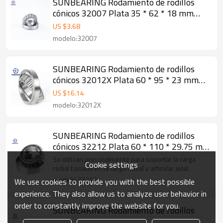
SUNBEARING Rodamiento de rodillos
cónicos 32007 Plata 35 * 62 * 18 mm
Acero al cromo GCR15
US $
3.68
modelo:32007
SUNBEARING Rodamiento de rodillos
cónicos 32012X Plata 60 * 95 * 23 mm
Acero al cromo GCR15
US $
16.14
modelo:32012X
SUNBEARING Rodamiento de rodillos
cónicos 32212 Plata 60 * 110 * 29.75 mm
Acero al cromo GCR15
Se utilizan principalmente para soportar la carga
Cookie settings
radial basada en la carga radial y articular axial.
modelo:32212
We use cookies to provide you with the best possible
experience. They also allow us to analyze user behavior in
order to constantly improve the website for you.
SUNBEARING Rodamiento de rodillos
cónicos 32230 Plata 150 * 270 * 77 mm