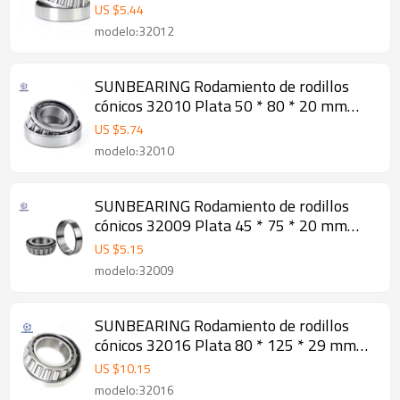
Chrome Steel GCR15
US $
5.44
modelo:32012
SUNBEARING Rodamiento de rodillos
cónicos 32010 Plata 50 * 80 * 20 mm
Acero al cromo GCR15
US $
5.74
modelo:32010
SUNBEARING Rodamiento de rodillos
cónicos 32009 Plata 45 * 75 * 20 mm
Acero al cromo GCR15
US $
5.15
modelo:32009
SUNBEARING Rodamiento de rodillos
cónicos 32016 Plata 80 * 125 * 29 mm
Acero al cromo GCR15
US $
10.15
modelo:32016