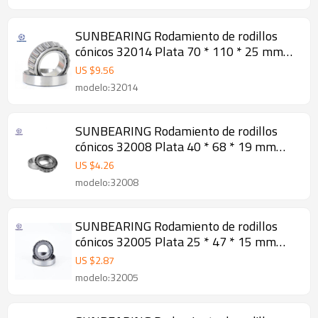
SUNBEARING Rodamiento de rodillos
cónicos 32014 Plata 70 * 110 * 25 mm
Acero al cromo GCR15
US $
9.56
modelo:32014
SUNBEARING Rodamiento de rodillos
cónicos 32008 Plata 40 * 68 * 19 mm
Acero al cromo GCR15
US $
4.26
modelo:32008
SUNBEARING Rodamiento de rodillos
cónicos 32005 Plata 25 * 47 * 15 mm
Acero al cromo GCR15
US $
2.87
modelo:32005