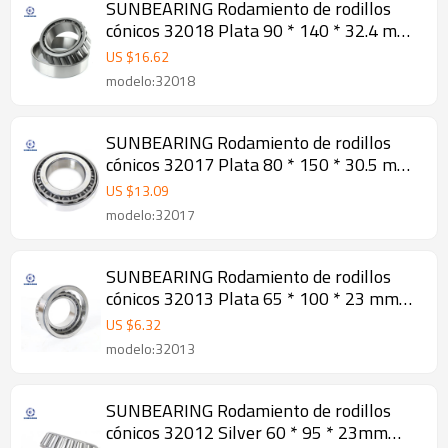
SUNBEARING Rodamiento de rodillos
cónicos 32018 Plata 90 * 140 * 32.4 mm
Acero al cromo GCR15
US $
16.62
modelo:32018
SUNBEARING Rodamiento de rodillos
cónicos 32017 Plata 80 * 150 * 30.5 mm
Acero al cromo GCR15
US $
13.09
modelo:32017
SUNBEARING Rodamiento de rodillos
cónicos 32013 Plata 65 * 100 * 23 mm
Acero al cromo GCR15
US $
6.32
modelo:32013
SUNBEARING Rodamiento de rodillos
cónicos 32012 Silver 60 * 95 * 23mm