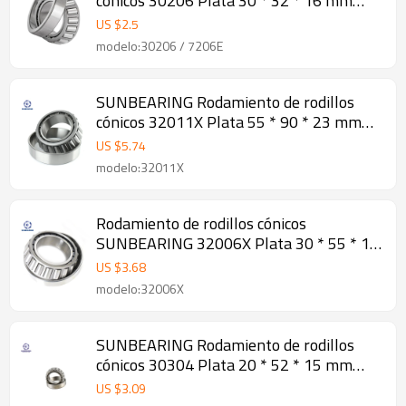
cónicos 30206 Plata 30 * 32 * 16 mm
Acero al cromo GCR15
US $
2.5
modelo:30206 / 7206E
SUNBEARING Rodamiento de rodillos
cónicos 32011X Plata 55 * 90 * 23 mm
Acero al cromo GCR15
US $
5.74
modelo:32011X
Rodamiento de rodillos cónicos
SUNBEARING 32006X Plata 30 * 55 * 17
mm Acero cromado GCR15
US $
3.68
modelo:32006X
SUNBEARING Rodamiento de rodillos
cónicos 30304 Plata 20 * 52 * 15 mm
Acero cromado GCR15
US $
3.09