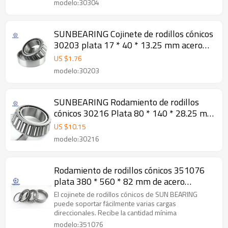
modelo:30304
SUNBEARING Cojinete de rodillos cónicos
30203 plata 17 * 40 * 13.25 mm acero
cromado GCR15
US $
1.76
modelo:30203
SUNBEARING Rodamiento de rodillos
cónicos 30216 Plata 80 * 140 * 28.25 mm
Acero cromado GCR15
US $
10.15
modelo:30216
Rodamiento de rodillos cónicos 351076
plata 380 * 560 * 82 mm de acero
inoxidable
El cojinete de rodillos cónicos de SUN BEARING
puede soportar fácilmente varias cargas
direccionales. Recibe la cantidad mínima
modelo:351076