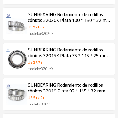
SUNBEARING Rodamiento de rodillos
cónicos 32020X Plata 100 * 150 * 32 mm
Acero al cromo GCR15
US $
21.62
modelo:32020X
SUNBEARING Rodamiento de rodillos
cónicos 32015X Plata 75 * 115 * 25 mm
Acero al cromo GCR15
US $
7.79
modelo:32015X
SUNBEARING Rodamiento de rodillos
cónicos 32019 Plata 95 * 145 * 32 mm
Acero al cromo GCR15
US $
17.21
modelo:32019