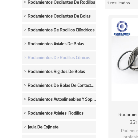
Rodamientos Oscilantes De Rodillos
1 resultados
escaparate
Rodamientos Oscilantes De Bolas
Rodamientos De Rodillos Cilíndricos
Rodamientos Axiales De Bolas
Rodamientos De Rodillos Cónicos
Rodamientos Rigidos De Bolas
Rodamientos De Bolas De Contacto Angular
Rodamientos Autoalineables Y Soportes
Rodamientos Axiales  Rodillos
Rodamien
351
Jaula De Cojinete
Podemos 
profesi