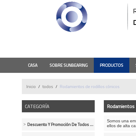
CASA
SOBRE SUNBEARING
PRODUCTOS
PREGUNTAS MÁS FRECUENTES
CONTACTO
ORD
Inicio
/
todos
/
Rodamientos de rodillos cónicos
CATEGORÍA
Rodamientos D
Somos una empr
Descuento Y Promoción De Todos Los Rodamientos.
ellos de alta 