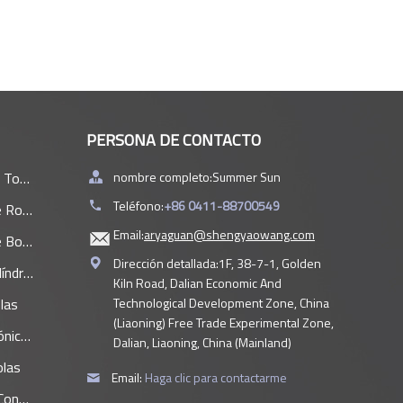
PERSONA DE CONTACTO
ntos.
nombre completo:
Summer Sun
Teléfono:
+86 0411-88700549
illos
Email:
aryaguan@shengyaowang.com
olas
Dirección detallada:
1F, 38-7-1, Golden
ricos
Kiln Road, Dalian Economic And
las
Technological Development Zone, China
(Liaoning) Free Trade Experimental Zone,
icos
Dalian, Liaoning, China (Mainland)
olas
Email:
Haga clic para contactarme
gular