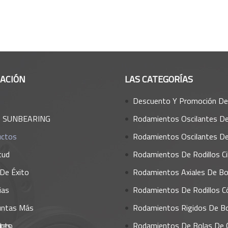
ACIÓN
LAS CATEGORÍAS
Descuento Y Promoción De Todos Los Rodamie
e SUNBEARING
Rodamientos Oscilantes De Rod
uctos
Rodamientos Oscilantes De B
tud
Rodamientos De Rodillos Cilínd
De Éxito
Rodamientos Axiales De Bo
ias
Rodamientos De Rodillos Cón
untas Más
Rodamientos Rigidos De B
tes
acto
Rodamientos De Bolas De Contacto An