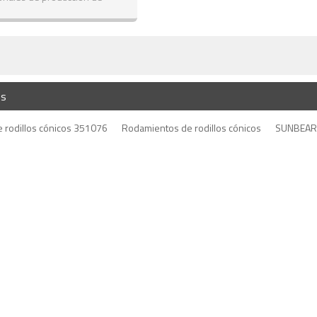
 Buen precio de rodamiento y
buena calidad.
es
 rodillos cónicos 351076
Rodamientos de rodillos cónicos
SUNBEAR