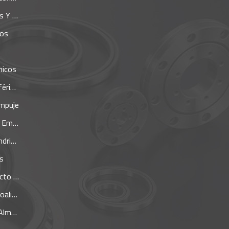
ortes
los
nicos
icos
mpuje
puje
icos
s
gular
ador
hada