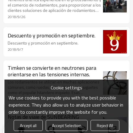
el comercio de rodamientos, para proporcionar a los
clientes soluciones de aplicación de rodamientos
profesionales. Los rodamientos se pueden producir
2018/9/26
sin estándar. El diámetro interior mínimo es de 10
cm y el diámetro exterior mínimo es de 2 m.
Descuento y promoción en septiembre.
Descuento y promoción en septiembre.
2018/9/7
Timken se convierte en neutrones para
orientarse en las tensiones internas.
Los rodamientos se utilizan en muchas aplicaciones
Cookie settings
comunes, como ruedas, taladros e incluso juguetes
como el popular hilandero inquieto. Esas
We use cookies to provide you with the best possible
aplicaciones y otras similares confían en los
2018/12/28
rodamientos para permitir un movimiento suave y
experience. They also allow us to analyze user behavior in
eficiente para millones de rotaciones.
order to constantly improve the website for you.
Notas de viaje de SUNBEARING
El día anterior a las vacaciones del Primero de Mayo,
Accept all
Accept Selection
Reject All
SUNBEARING organizó un viaje para escalar la