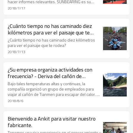
hacer informes relevantes. SUNBEARING es su
mejor proveedor en China.
2018/7/17
¿Cuánto tiempo no has caminado diez
kilómetros para ver el paisaje que te
rodea?
¿Cuánto tiempo no has caminado diez kilómetros
para ver el paisaje que te rodea?
2018/7/13
¿Su empresa organiza actividades con
frecuencia? - Deriva del cañón de
Tianmen
Bajo tales temperaturas altas y continuas, la
compañía organizó un grupo de empleados para
viajar al cañón de Tianmen para escapar del calor. No
solo puede hacer que los empleados se sientan
2018/8/6
tranquilos y refrescantes, sino que también pueden
hacer que se relajen en un mes de trabajo intenso y
hacer que la compañía sea más cohesionada. ¿Su
Bienvenido a Ankit para visitar nuestro
empresa organiza actividades con frecuencia?
fabricante.
Tenemos una rica experiencia en el procesamiento y