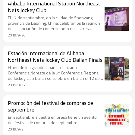
Alibaba International Station Northeast
Nets Jockey Club
El 17 de septiembre, en la ciudad de Shenyang,
provincia de Liaoning, China, celebramos la reunión
de la asociación de comercio neto de las tres
provincias en el noreste de Alibaba. Nuestros
2019/9/20
empleados obtuvieron excelentes resultados y la
animamos.
Estación Internacional de Alibaba
Northeast Nets Jockey Club Dalian Finals
El año de los grandes: para lo ilimitado La
Conferencia Noreste de la 5ª Conferencia Regional
de Jockey Club Dalian se celebró en Dalian el 12 de
septiembre.
2019/9/17
Promoción del festival de compras de
septiembre
En septiembre, nuestra empresa tiene un evento
del festival de compras de septiembre.
2019/9/2