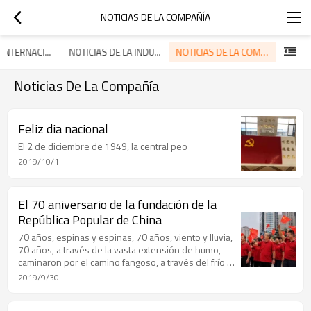
NOTICIAS DE LA COMPAÑÍA
NOTICIAS DE LA COMPAÑÍA
NOTICIAS INTERNACIONALES
NOTICIAS DE LA INDUSTRIA
Noticias De La Compañía
Feliz dia nacional
El 2 de diciembre de 1949, la central peo
2019/10/1
El 70 aniversario de la fundación de la
República Popular de China
70 años, espinas y espinas, 70 años, viento y lluvia,
70 años, a través de la vasta extensión de humo,
caminaron por el camino fangoso, a través del frío y
la oscuridad, China jugó una sinfonía de desarrollo
2019/9/30
de alta velocidad.