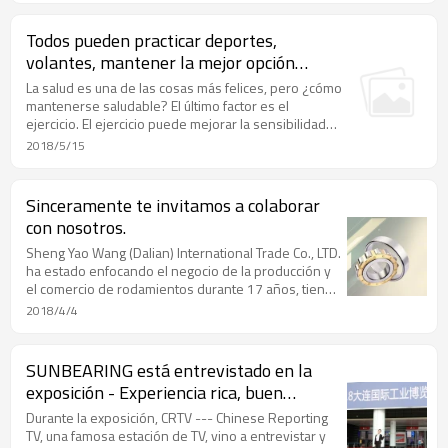
Todos pueden practicar deportes,
volantes, mantener la mejor opción
saludable.
La salud es una de las cosas más felices, pero ¿cómo
mantenerse saludable? El último factor es el
ejercicio. El ejercicio puede mejorar la sensibilidad
de su cuerpo y mantenerlo saludable. En todo tipo
2018/5/15
de deportes, el bádminton es una muy buena
opción.
Sinceramente te invitamos a colaborar
con nosotros.
Sheng Yao Wang (Dalian) International Trade Co., LTD.
ha estado enfocando el negocio de la producción y
el comercio de rodamientos durante 17 años, tiene
una rica experiencia en el procesamiento y el
2018/4/4
comercio de rodamientos, para proporcionar a los
clientes soluciones de aplicación de rodamientos
profesionales.
SUNBEARING está entrevistado en la
exposición - Experiencia rica, buen
producto
Durante la exposición, CRTV --- Chinese Reporting
TV, una famosa estación de TV, vino a entrevistar y