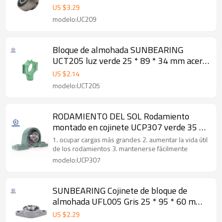
mm Acero al cromo GCR15
US $
3.29
modelo:UC209
Bloque de almohada SUNBEARING
UCT205 luz verde 25 * 89 * 34 mm acero
inoxidable GCR15
US $
2.14
modelo:UCT205
RODAMIENTO DEL SOL Rodamiento
montado en cojinete UCP307 verde 35 *
48 * 210 mm acero inoxidable
1. ocupar cargas más grandes 2. aumentar la vida útil
de los rodamientos 3. mantenerse fácilmente
modelo:UCP307
SUNBEARING Cojinete de bloque de
almohada UFL005 Gris 25 * 95 * 60 mm
Acero al cromo GCR15
US $
2.29