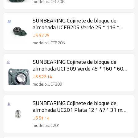
modelo:UCFC208
SUNBEARING Cojinete de bloque de
almohada UCFB205 Verde 25 * 116 *
34.1 mm Acero al cromo GCR15
US $
2.29
modelo:UCFB205
SUNBEARING Cojinete de bloque de
almohada UCF309 Verde 45 * 160 * 60
mm Acero al cromo GCR15
US $
22.14
modelo:UCF309
SUNBEARING Cojinete de bloque de
almohada UC201 Plata 12 * 47 * 31 mm
Acero inoxidable GCR15
US $
1.14
modelo:UC201