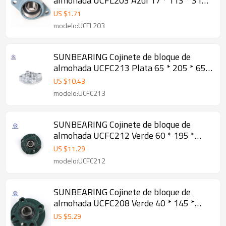
almohada UCFL203 Azul 17 * 113 * 31
mm Acero al cromo GCR15
US $
1.71
modelo:UCFL203
SUNBEARING Cojinete de bloque de
almohada UCFC213 Plata 65 * 205 * 65.1
mm Acero inoxidable GCR15
US $
10.43
modelo:UCFC213
SUNBEARING Cojinete de bloque de
almohada UCFC212 Verde 60 * 195 *
65.1 mm Acero al cromo GCR15
US $
11.29
modelo:UCFC212
SUNBEARING Cojinete de bloque de
almohada UCFC208 Verde 40 * 145 *
49.2 mm Acero al cromo GCR15
US $
5.29