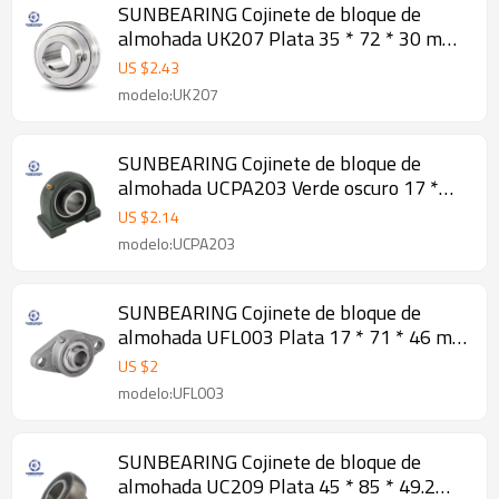
SUNBEARING Cojinete de bloque de
almohada UK207 Plata 35 * 72 * 30 mm
Acero inoxidable GCR15
US $
2.43
modelo:UK207
SUNBEARING Cojinete de bloque de
almohada UCPA203 Verde oscuro 17 *
30.2 * 76 mm Acero al cromo GCR15
US $
2.14
modelo:UCPA203
SUNBEARING Cojinete de bloque de
almohada UFL003 Plata 17 * 71 * 46 mm
Acero inoxidable GCR15
US $
2
modelo:UFL003
SUNBEARING Cojinete de bloque de
almohada UC209 Plata 45 * 85 * 49.2