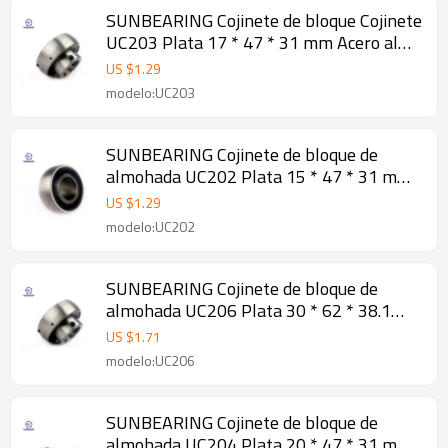
SUNBEARING Cojinete de bloque Cojinete
UC203 Plata 17 * 47 * 31 mm Acero al
cromo GCR15
US $
1.29
modelo:UC203
SUNBEARING Cojinete de bloque de
almohada UC202 Plata 15 * 47 * 31 mm
Acero al cromo GCR15
US $
1.29
modelo:UC202
SUNBEARING Cojinete de bloque de
almohada UC206 Plata 30 * 62 * 38.1
mm Acero al cromo GCR15
US $
1.71
modelo:UC206
SUNBEARING Cojinete de bloque de
almohada UC204 Plata 20 * 47 * 31 mm