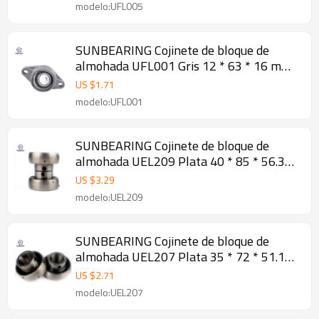
modelo:UFL005
SUNBEARING Cojinete de bloque de
almohada UFL001 Gris 12 * 63 * 16 mm
Aleación de zinc
US $
1.71
modelo:UFL001
SUNBEARING Cojinete de bloque de
almohada UEL209 Plata 40 * 85 * 56.3
mm Acero al cromo GCR15
US $
3.29
modelo:UEL209
SUNBEARING Cojinete de bloque de
almohada UEL207 Plata 35 * 72 * 51.1
mm Acero al cromo GCR15
US $
2.71
modelo:UEL207