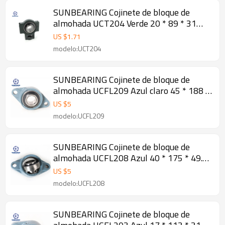
SUNBEARING Cojinete de bloque de
almohada UCT204 Verde 20 * 89 * 31
mm Acero al cromo GCR15
US $
1.71
modelo:UCT204
SUNBEARING Cojinete de bloque de
almohada UCFL209 Azul claro 45 * 188 *
108 mm Acero al cromo GCR15
US $
5
modelo:UCFL209
SUNBEARING Cojinete de bloque de
almohada UCFL208 Azul 40 * 175 * 49.2
mm Acero al cromo GCR15
US $
5
modelo:UCFL208
SUNBEARING Cojinete de bloque de