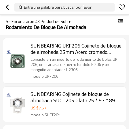
Entra una palabra para buscar por favor
Se Encontraron
43
Productos Sobre
Rodamiento De Bloque De Almohada
SUNBEARING UKF206 Cojinete de bloque
de almohada 25mm Acero cromado
GCR15 Verde
Consiste en un inserto de rodamiento de bolas UK
206, una carcasa de hierro fundido F 206 y un
manguito adaptador H2306
modelo:UKF206
SUNBEARING Cojinete de bloque de
almohada SUCT205 Plata 25 * 97 * 89
mm Acero inoxidable GCR15
US $
7.57
modelo:SUCT205