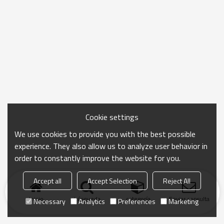
Cookie settings
We use cookies to provide you with the best possible
experience. They also allow us to analyze user behavior in
order to constantly improve the website for you.
Accept all
Accept Selection
Reject All
Inicio
búsqueda
categoría
Enviar consulta
Necessary
Analytics
Preferences
Marketing