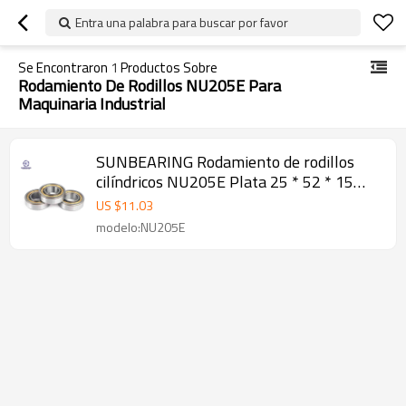
Entra una palabra para buscar por favor
Se Encontraron
1
Productos Sobre
Rodamiento De Rodillos NU205E Para
Maquinaria Industrial
SUNBEARING Rodamiento de rodillos
cilíndricos NU205E Plata 25 * 52 * 15
mm Acero al cromo GCR15
US $
11.03
modelo:NU205E