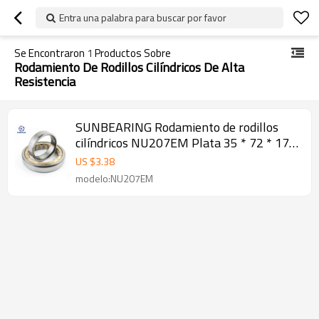
Entra una palabra para buscar por favor
Se Encontraron
1
Productos Sobre
Rodamiento De Rodillos Cilíndricos De Alta
Resistencia
SUNBEARING Rodamiento de rodillos
cilíndricos NU207EM Plata 35 * 72 * 17
mm Acero al cromo GCR15
US $
3.38
modelo:NU207EM