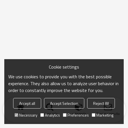
Cookie settings
We use cookies to provide you with the best possible
experience. They also allow us to analyze user behavior in
order to constantly improve the website for you.
Accept all
Accept Selection
Reject All
Inicio
búsqueda
categoría
Enviar consulta
Necessary
Analytics
Preferences
Marketing