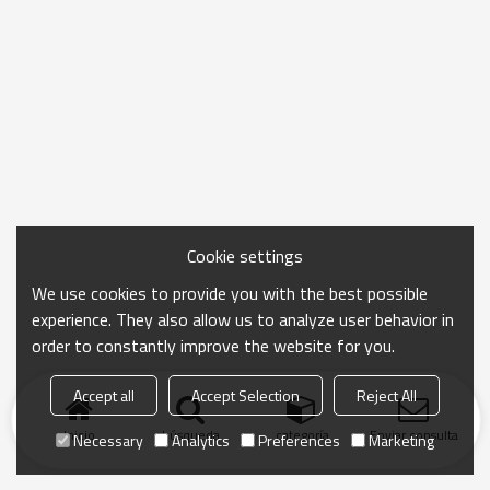
Cookie settings
We use cookies to provide you with the best possible
experience. They also allow us to analyze user behavior in
order to constantly improve the website for you.
Accept all
Accept Selection
Reject All
Inicio
búsqueda
categoría
Enviar consulta
Necessary
Analytics
Preferences
Marketing