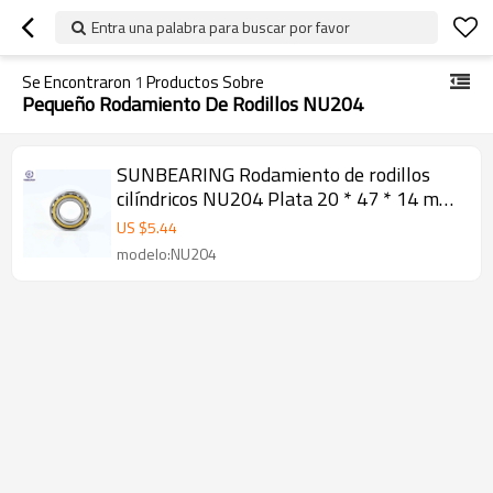
Entra una palabra para buscar por favor
Se Encontraron
1
Productos Sobre
Pequeño Rodamiento De Rodillos NU204
SUNBEARING Rodamiento de rodillos
cilíndricos NU204 Plata 20 * 47 * 14 mm
Acero al cromo GCR15
US $
5.44
modelo:NU204