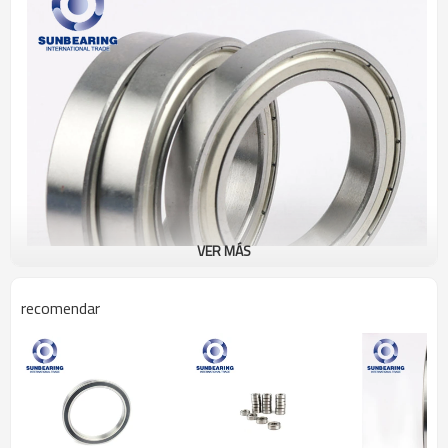
VER MÁS
recomendar
Rodamiento rígido de bolas 6910 ZZ
Especificación
Unidades de diseño
Métrico
Estructura
Rodamiento de
bolas