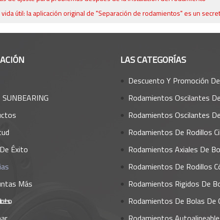
 vida útil: la aplicación original de "Separación de rodamientos" es un secre
ACIÓN
LAS CATEGORÍAS
Descuento Y Promoción De Todos Los Rodamie
e SUNBEARING
Rodamientos Oscilantes De Rod
uctos
Rodamientos Oscilantes De B
tud
Rodamientos De Rodillos Cilínd
De Éxito
Rodamientos Axiales De Bo
ias
Rodamientos De Rodillos Cón
untas Más
Rodamientos Rigidos De B
tes
acto
Rodamientos De Bolas De Contacto An
ar
Rodamientos Autoalineables Y Sop