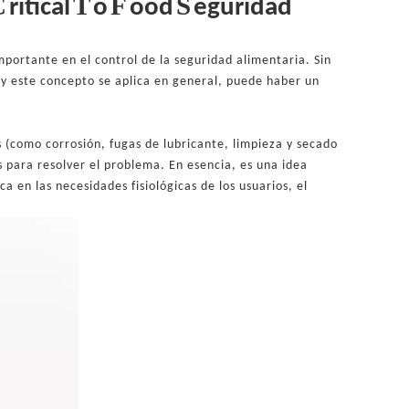
C
T
F
S
ritical
o
ood
eguridad
portante en el control de la seguridad alimentaria. Sin
 y este concepto se aplica en general, puede haber un
s (como corrosión, fugas de lubricante, limpieza y secado
s para resolver el problema. En esencia, es una idea
 en las necesidades fisiológicas de los usuarios, el