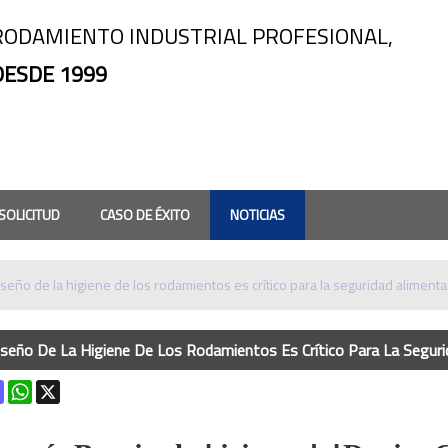
RODAMIENTO INDUSTRIAL PROFESIONAL,
DESDE 1999
SOLICITUD
CASO DE ÉXITO
NOTICIAS
ENAR
iseño de la higiene de los rodamientos es crítico para la seguridad alimenta
iseño De La Higiene De Los Rodamientos Es Crítico Para La Seguri
k
terest
Mastodon
WhatsApp
X