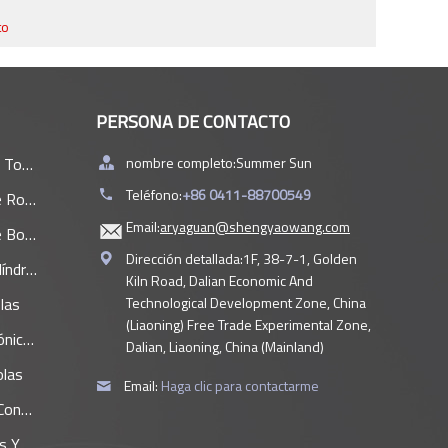
to
PERSONA DE CONTACTO
ntos.
nombre completo:
Summer Sun
Teléfono:
+86 0411-88700549
illos
Email:
aryaguan@shengyaowang.com
olas
Dirección detallada:
1F, 38-7-1, Golden
ricos
Kiln Road, Dalian Economic And
las
Technological Development Zone, China
(Liaoning) Free Trade Experimental Zone,
icos
Dalian, Liaoning, China (Mainland)
olas
Email:
Haga clic para contactarme
gular
ortes