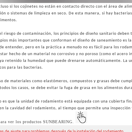
luso si los cojinetes no están en contacto directo con el área de al
ión o sistemas de limpieza en seco. De esta manera, si hay bacterias
limentos.
el riesgo de contaminación, los principios de diseño sanitario deben
cipios más importantes que conforman el diseño de saneamiento es la
de entender, pero en la práctica a menudo no es fácil para los roda
star hecho de un material no corrosivo y no poroso (como el acero i
aya retenido la humedad que puede drenarse automáticamente. La u
cos para las bacterias.
uso de materiales como elastómeros, compuestos y grasas debe cumpli
todos los casos, se debe evitar la fuga de grasa en los alimentos du
o es que la unidad de rodamiento está equipada con una cubierta fin
 en la cavidad del rodamiento, al tiempo que permite una inspección
 para ver los productos SUNBEARING.
s de ajuste para problemas después de la instalación del rodamiento