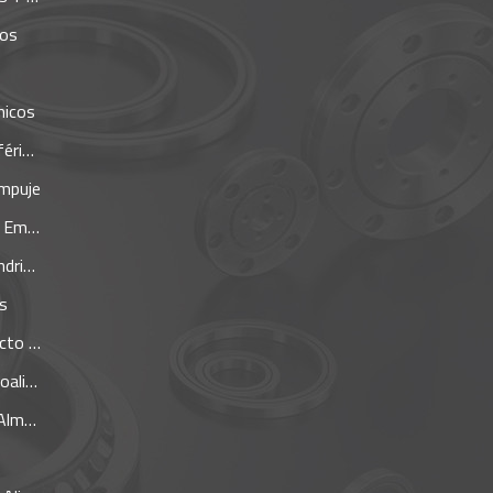
los
nicos
icos
mpuje
puje
icos
s
gular
ador
hada