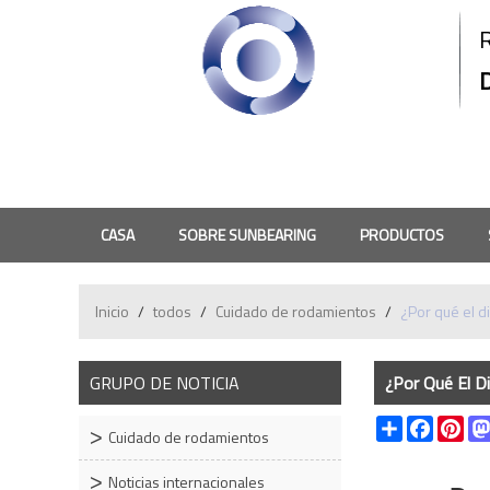
CASA
SOBRE SUNBEARING
PRODUCTOS
PREGUNTAS MÁS FRECUENTES
CONTACTO
ORD
Inicio
/
todos
/
Cuidado de rodamientos
/
¿Por qué el d
GRUPO DE NOTICIA
¿Por Qué El D
Share
Faceboo
Pin
Cuidado de rodamientos
Noticias internacionales